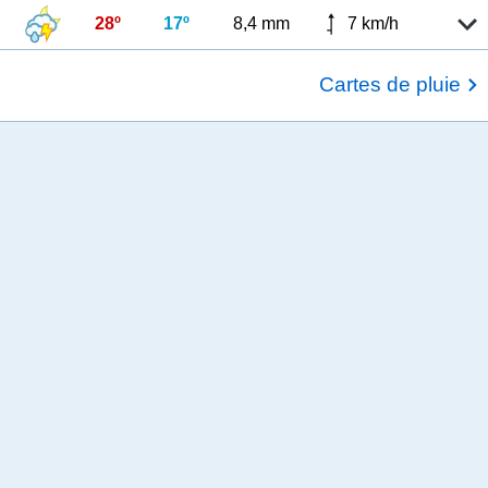
28º
17º
8,4 mm
7 km/h
Cartes de pluie