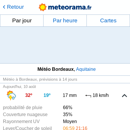
Retour
Par jour
Par heure
Cartes
Météo Bordeaux
Aquitaine
Météo à Bordeaux
prévisions à 14 jours
Aujourd'hui, 10 août
32º
19º
17 mm
18 km/h
probabilité de pluie
66%
Couverture nuageuse
35%
Rayonnement UV
Moyen
Lever/Coucher de soleil
06:59
21:16