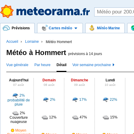
Prévisions
Cartes météo
Météo Marine
Accueil
Lorraine
Météo Hommert
Météo à Hommert
prévisions à 14 jours
Vue générale
Par heure
Détail
Voir semaine prochaine
Aujourd'hui
Demain
Dimanche
Lundi
07 août
08 août
09 août
10 août
2%
2%
17%
22%
probabilité de
pluie
2%
12%
47%
15%
Couverture
nuageuse
Moyen