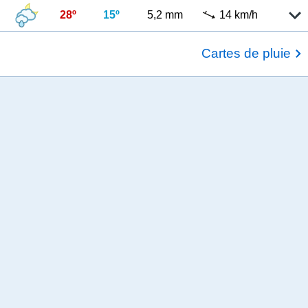
28º
15º
5,2 mm
14 km/h
Cartes de pluie