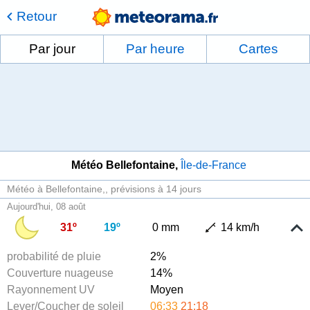
Retour
Par jour
Par heure
Cartes
Météo Bellefontaine
Île-de-France
Météo à Bellefontaine,
prévisions à 14 jours
Aujourd'hui, 08 août
31º
19º
0 mm
14 km/h
probabilité de pluie
2%
Couverture nuageuse
14%
Rayonnement UV
Moyen
Lever/Coucher de soleil
06:33
21:18