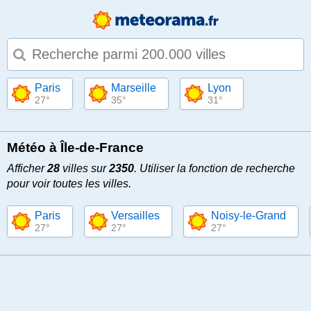
Type 1 or more characters for results.
Paris
Marseille
Lyon
27°
35°
31°
Météo à Île-de-France
Afficher
28
villes sur
2350
. Utiliser la fonction de recherche
pour voir toutes les villes.
Paris
Versailles
Noisy-le-Grand
27°
27°
27°