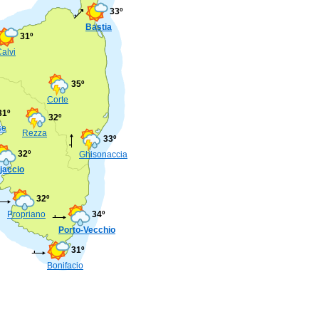
33º
Bastia
31º
alvi
35º
Corte
31º
32º
se
Rezza
33º
32º
Ghisonaccia
jaccio
32º
Propriano
34º
Porto-Vecchio
31º
Bonifacio