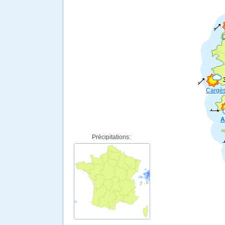
C
Cargè
A
Précipitations: