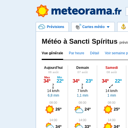
Prévisions
Cartes météo
Météo à Sancti Spíritus
prévi
Vue générale
Par heure
Détail
Voir semaine 
Aujourd'hui
Demain
Samedi
06 août
07 août
08 août
Max
Min
34º
22º
34º
23º
34º
22º
14 km/h
7 km/h
14 km/h
6,8 mm
1,1 mm
1 mm
08:00
08:00
08:00
26º
24º
25º
14:00
14:00
14:00
34º
33º
34º