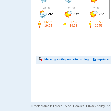
20:00
20:00
20:00
26º
27º
28º
06:52
06:52
06:53
19:54
19:53
19:53
Météo gratuite pour site ou blog
Imprimer
©
meteorama.fr
, Foreca
Aide
Cookies
Privacy policy
Ad 