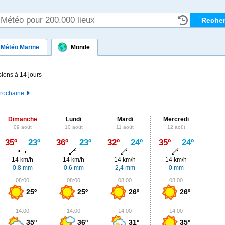
Météo Marine
Monde
sions à 14 jours
prochaine
Dimanche
Lundi
Mardi
Mercredi
J
09 août
10 août
11 août
12 août
13
Max
35º
23º
36º
23º
32º
24º
35º
24º
35º
14 km/h
14 km/h
14 km/h
14 km/h
14
0,8 mm
0,6 mm
2,4 mm
0 mm
4,
08:00
08:00
08:00
08:00
0
25º
25º
26º
26º
14:00
14:00
14:00
14:00
1
35º
36º
31º
35º