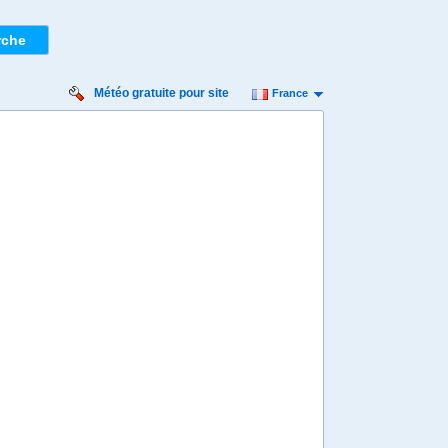
Météo gratuite pour site
France
eudi
Vendredi
Samedi
Dimanche
Lundi
 août
14 août
15 août
16 août
17 août
Min
25º
35º
25º
35º
24º
35º
24º
35º
24º
 km/h
14 km/h
14 km/h
14 km/h
14 km/h
5 mm
3,3 mm
0 mm
0 mm
0 mm
8:00
08:00
08:00
08:00
08:00
26º
26º
26º
26º
25º
4:00
14:00
14:00
14:00
14:00
34º
34º
34º
34º
35º