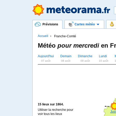
Prévisions
Cartes météo
Accueil
Franche-Comté
Météo
pour mercredi
en
F
Aujourd'hui
Demain
Dimanche
Lundi
07 août
08 août
09 août
10 août
1
15 lieux sur 1864.
Utiliser la recherche pour
Jus
voir tous les lieux