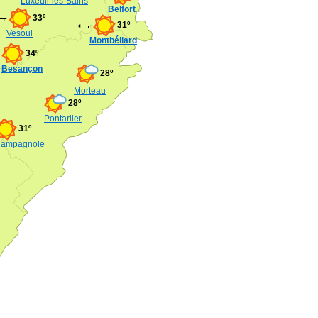
Luxeuil-les-Bains
Belfort
33º
31º
Vesoul
Montbéliard
34º
Besançon
28º
Morteau
28º
Pontarlier
31º
ampagnole