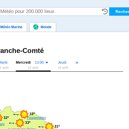
Météo Marine
Monde
ranche-Comté
»
«
Mardi
Mercredi
13:00
Jeudi
1 août
12 août
13 août
33º
32º
Fougerolles
33º
sey
31º