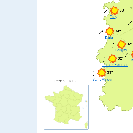
33º
Gray
34º
Dole
32º
Poligny
32º
Ch
Lons-le-Saunier
33º
Saint-Amour
Précipitations: