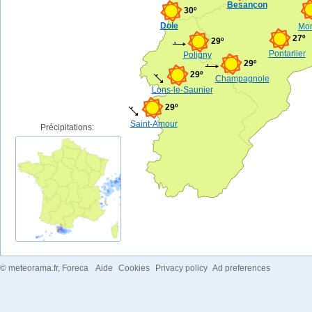
Besançon
30º
Dole
Mor
27º
29º
Pontarlier
Poligny
29º
29º
Champagnole
Lons-le-Saunier
29º
Saint-Amour
Précipitations:
©
meteorama.fr
, Foreca
Aide
Cookies
Privacy policy
Ad preferences