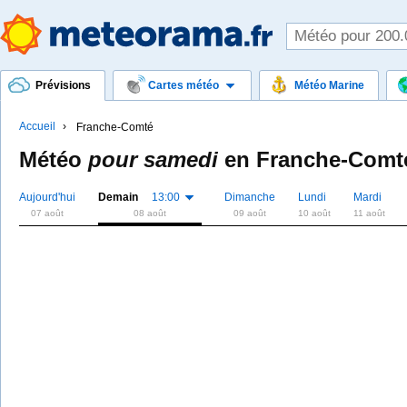
Prévisions
Cartes météo
Météo Marine
Accueil
Franche-Comté
Météo
pour samedi
en
Franche-Comt
Aujourd'hui
Demain
13:00
Dimanche
Lundi
Mardi
07 août
08 août
09 août
10 août
11 août