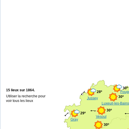
30º
15 lieux sur 1864.
28º
Fouge
Utiliser la recherche pour
30º
Jussey
voir tous les lieux
Luxeuil-les-Bains
30º
29º
Vesoul
Gray
30º