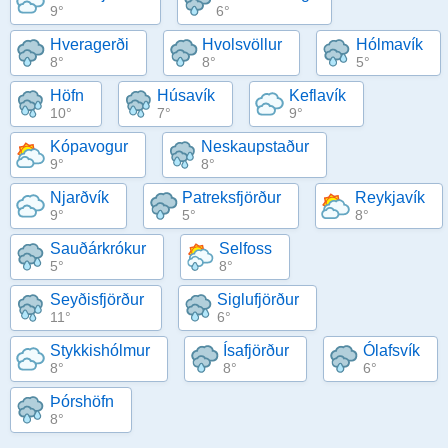
9°
6°
Hveragerði
Hvolsvöllur
Hólmavík
8°
8°
5°
Höfn
Húsavík
Keflavík
10°
7°
9°
Kópavogur
Neskaupstaður
9°
8°
Njarðvík
Patreksfjörður
Reykjavík
9°
5°
8°
Sauðárkrókur
Selfoss
5°
8°
Seyðisfjörður
Siglufjörður
11°
6°
Stykkishólmur
Ísafjörður
Ólafsvík
8°
8°
6°
Þórshöfn
8°