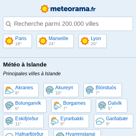
Type 1 or more characters for results.
Paris
Marseille
Lyon
18°
24°
20°
Météo à Islande
Principales villes à Islande
Akranes
Akureyri
Blönduós
8°
10°
7°
Bolungarvík
Borgarnes
Dalvík
6°
7°
5°
Eskifjörður
Eyrarbakki
Garðabær
11°
9°
9°
Hafnarfjörður
Hvammstangi