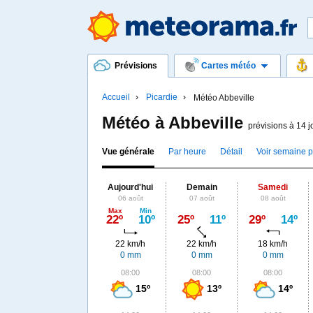
Prévisions
Cartes météo
Accueil
Picardie
Météo Abbeville
Météo à Abbeville
prévisions à 14 j
Vue générale
Par heure
Détail
Voir semaine 
Aujourd'hui
Demain
Samedi
06 août
07 août
08 août
Max
Min
22º
10º
25º
11º
29º
14º
22 km/h
22 km/h
18 km/h
0 mm
0 mm
0 mm
08:00
08:00
08:00
15º
13º
14º