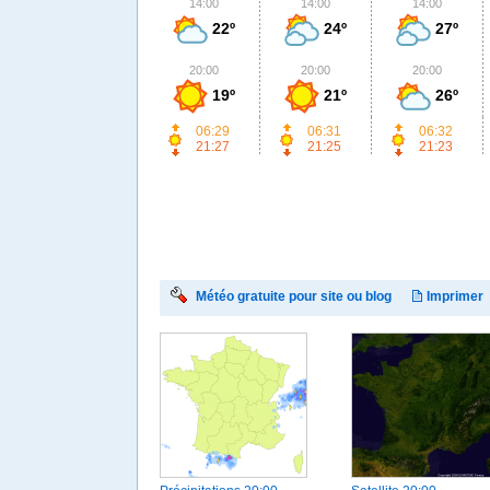
14:00
14:00
14:00
22º
24º
27º
20:00
20:00
20:00
19º
21º
26º
06:29
06:31
06:32
21:27
21:25
21:23
Météo gratuite pour site ou blog
Imprimer