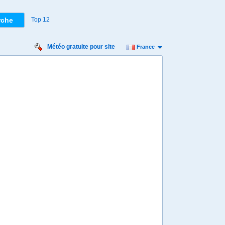
Top 12
Météo gratuite pour site
France
eudi
Vendredi
Samedi
Dimanche
Lundi
 août
14 août
15 août
16 août
17 août
Min
18º
30º
17º
27º
16º
25º
15º
25º
15º
 km/h
14 km/h
14 km/h
14 km/h
29 km/h
1 mm
2,7 mm
6,9 mm
2,1 mm
9,5 mm
8:00
08:00
08:00
08:00
08:00
20º
19º
19º
17º
17º