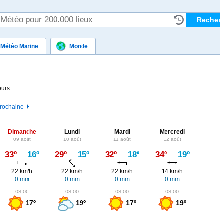
Météo Marine
Monde
ours
prochaine
Dimanche
Lundi
Mardi
Mercredi
J
09 août
10 août
11 août
12 août
13
Max
33º
16º
29º
15º
32º
18º
34º
19º
33º
22 km/h
22 km/h
22 km/h
14 km/h
14
0 mm
0 mm
0 mm
0 mm
0,
08:00
08:00
08:00
08:00
0
17º
19º
17º
19º