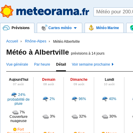
Prévisions
Cartes météo
Météo Marine
Accueil
Rhône-Alpes
Météo Albertville
Météo à Albertville
prévisions à 14 jours
Vue générale
Par heure
Détail
Voir semaine prochaine
Aujourd'hui
Demain
Dimanche
Lundi
07 août
08 août
09 août
10 août
24%
2%
96%
40%
probabilité de
pluie
7%
3%
32%
30%
Couverture
nuageuse
Fort