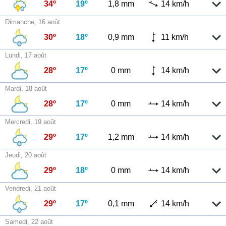
34º
19º
1,8 mm
14 km/h
Dimanche, 16 août
30º
18º
0,9 mm
11 km/h
Lundi, 17 août
28º
17º
0 mm
14 km/h
Mardi, 18 août
28º
17º
0 mm
14 km/h
Mercredi, 19 août
29º
17º
1,2 mm
14 km/h
Jeudi, 20 août
29º
18º
0 mm
14 km/h
Vendredi, 21 août
29º
17º
0,1 mm
14 km/h
Samedi, 22 août