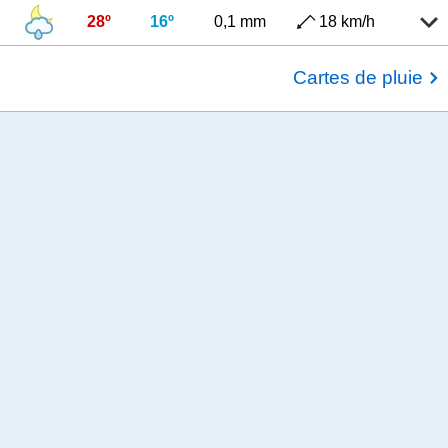
28º
16º
0,1 mm
18 km/h
Cartes de pluie