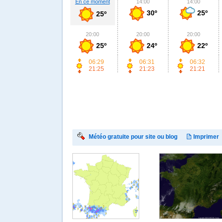
En ce moment
14:00
14:00
30º
25º
25º
20:00
20:00
20:00
25º
24º
22º
06:29
06:31
06:32
21:25
21:23
21:21
Météo gratuite pour site ou blog
Imprimer