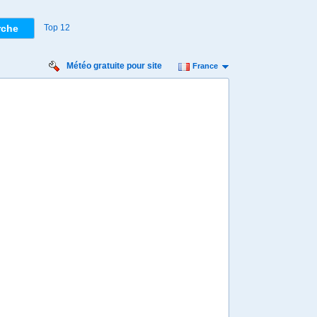
Top 12
Météo gratuite pour site
France
medi
Dimanche
Lundi
Mardi
Mercredi
 août
16 août
17 août
18 août
19 août
Min
16º
25º
15º
24º
15º
25º
15º
25º
15º
 km/h
18 km/h
18 km/h
22 km/h
22 km/h
7 mm
3,3 mm
0,6 mm
0 mm
0,6 mm
8:00
08:00
08:00
08:00
08:00
19º
17º
16º
16º
17º