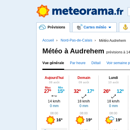
Prévisions
Cartes météo
Accueil
Nord-Pas-de-Calais
Météo Audrehem
Météo à Audrehem
prévisions à 14
Vue générale
Par heure
Détail
Voir semaine 
Aujourd'hui
Demain
Lundi
08 août
09 août
10 août
Max
Min
27º
15º
32º
17º
26º
12º
14 km/h
18 km/h
18 km/h
0 mm
0 mm
0 mm
08:00
08:00
08:00
16º
19º
19º