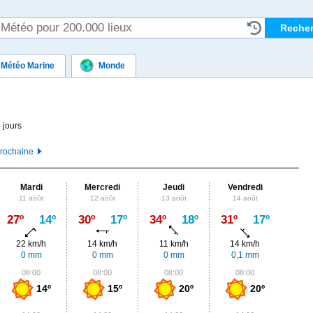
Météo Marine
Monde
 jours
prochaine
Mardi
Mercredi
Jeudi
Vendredi
Sa
11 août
12 août
13 août
14 août
15
Max
27º
14º
30º
17º
34º
18º
31º
17º
27º
22 km/h
14 km/h
11 km/h
14 km/h
18
0 mm
0 mm
0 mm
0,1 mm
2,
08:00
08:00
08:00
08:00
0
14º
15º
20º
20º