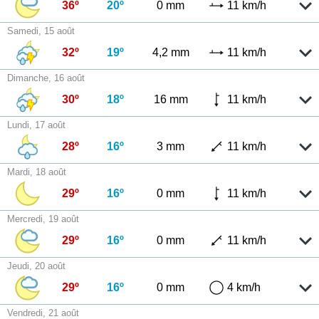
36º
20º
0 mm
11 km/h
Samedi, 15 août
32º
19º
4,2 mm
11 km/h
Dimanche, 16 août
30º
18º
16 mm
11 km/h
Lundi, 17 août
28º
16º
3 mm
11 km/h
Mardi, 18 août
29º
16º
0 mm
11 km/h
Mercredi, 19 août
29º
16º
0 mm
11 km/h
Jeudi, 20 août
29º
16º
0 mm
4 km/h
Vendredi, 21 août