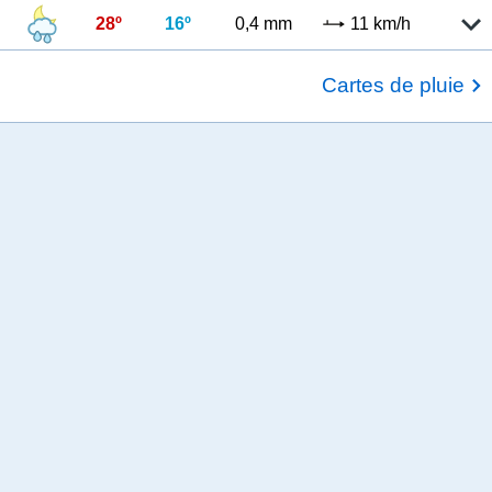
28º
16º
0,4 mm
11 km/h
Cartes de pluie