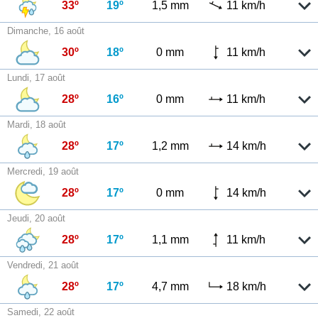
33º
19º
1,5 mm
11 km/h
Dimanche, 16 août
30º
18º
0 mm
11 km/h
Lundi, 17 août
28º
16º
0 mm
11 km/h
Mardi, 18 août
28º
17º
1,2 mm
14 km/h
Mercredi, 19 août
28º
17º
0 mm
14 km/h
Jeudi, 20 août
28º
17º
1,1 mm
11 km/h
Vendredi, 21 août
28º
17º
4,7 mm
18 km/h
Samedi, 22 août