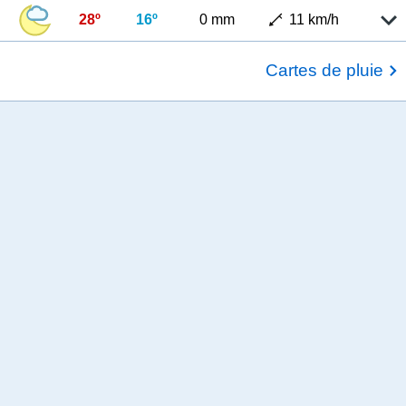
28º
16º
0 mm
11 km/h
Cartes de pluie