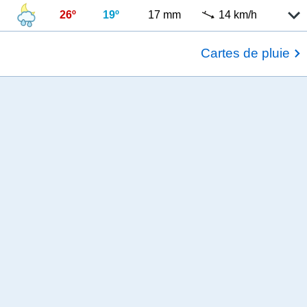
26º
19º
17 mm
14 km/h
Cartes de pluie