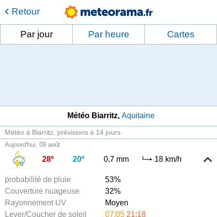
Retour
Par jour
Par heure
Cartes
Météo Biarritz
Aquitaine
Météo à Biarritz
prévisions à 14 jours
Aujourd'hui, 09 août
28º
20º
0,7 mm
18 km/h
probabilité de pluie
53%
Couverture nuageuse
32%
Rayonnement UV
Moyen
Lever/Coucher de soleil
07:05
21:18