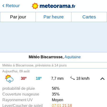
Retour
Par jour
Par heure
Cartes
Météo Biscarrosse
Aquitaine
Météo à Biscarrosse
prévisions à 14 jours
Aujourd'hui, 09 août
30º
18º
7,7 mm
18 km/h
probabilité de pluie
56%
Couverture nuageuse
35%
Rayonnement UV
Moyen
Lever/Coucher de soleil
07:01
21:18