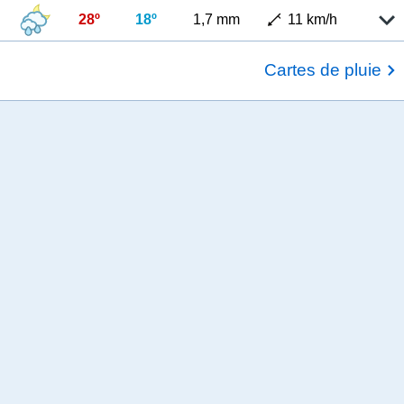
28º
18º
1,7 mm
11 km/h
Cartes de pluie