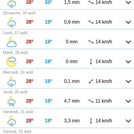
28º
20º
1,5 mm
14 km/h
Dimanche, 16 août
28º
19º
0,9 mm
14 km/h
Lundi, 17 août
28º
18º
0 mm
14 km/h
Mardi, 18 août
28º
18º
0 mm
14 km/h
Mercredi, 19 août
28º
18º
0,1 mm
14 km/h
Jeudi, 20 août
28º
19º
4,7 mm
11 km/h
Vendredi, 21 août
28º
18º
3,3 mm
14 km/h
Samedi, 22 août