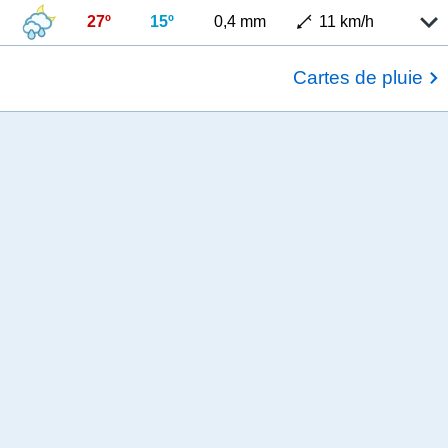
27º
15º
0,4 mm
11 km/h
Cartes de pluie