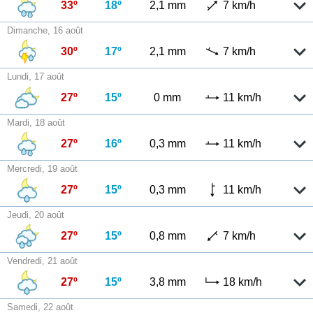
33º
18º
2,1 mm
7 km/h
Dimanche, 16 août
30º
17º
2,1 mm
7 km/h
Lundi, 17 août
27º
15º
0 mm
11 km/h
Mardi, 18 août
27º
16º
0,3 mm
11 km/h
Mercredi, 19 août
27º
15º
0,3 mm
11 km/h
Jeudi, 20 août
27º
15º
0,8 mm
7 km/h
Vendredi, 21 août
27º
15º
3,8 mm
18 km/h
Samedi, 22 août