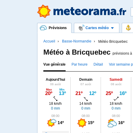
Prévisions
Cartes météo
Accueil
Basse-Normandie
Météo Bricquebec
Météo à Bricquebec
prévisions à
Vue générale
Par heure
Détail
Voir semaine 
Aujourd'hui
Demain
Samedi
06 août
07 août
08 août
Max
Min
20º
13º
21º
12º
25º
16º
18 km/h
14 km/h
18 km/h
0 mm
0 mm
0 mm
08:00
08:00
08:00
14º
15º
16º