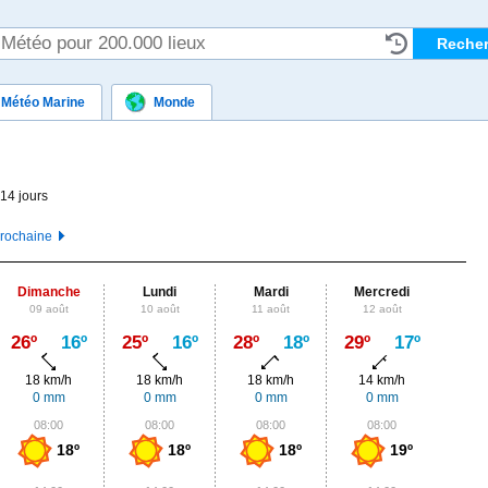
Météo Marine
Monde
 14 jours
prochaine
Dimanche
Lundi
Mardi
Mercredi
J
09 août
10 août
11 août
12 août
13
Max
26º
16º
25º
16º
28º
18º
29º
17º
27º
18 km/h
18 km/h
18 km/h
14 km/h
14
0 mm
0 mm
0 mm
0 mm
0,
08:00
08:00
08:00
08:00
0
18º
18º
18º
19º