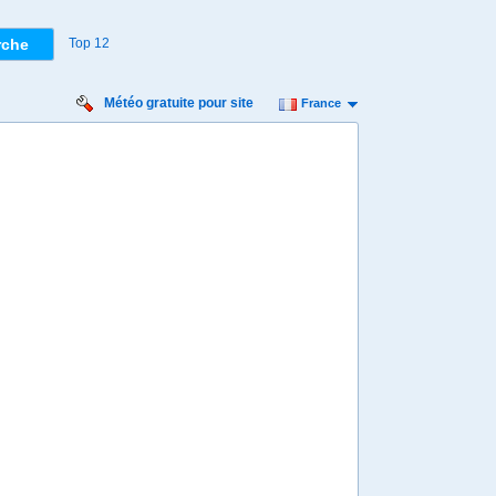
Top 12
Météo gratuite pour site
France
eudi
Vendredi
Samedi
Dimanche
Lundi
 août
14 août
15 août
16 août
17 août
Min
17º
25º
16º
24º
15º
23º
15º
23º
15º
 km/h
14 km/h
14 km/h
18 km/h
29 km/h
1 mm
0,6 mm
0 mm
0 mm
1,4 mm
8:00
08:00
08:00
08:00
08:00
18º
18º
18º
17º
16º