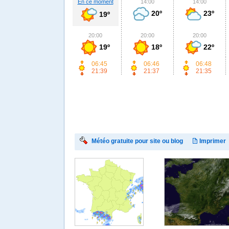
En ce moment
14:00
14:00
20º
23º
19º
20:00
20:00
20:00
19º
18º
22º
06:45
06:46
06:48
21:39
21:37
21:35
Météo gratuite pour site ou blog
Imprimer