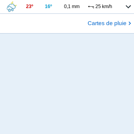
23º
16º
0,1 mm
25 km/h
Cartes de pluie