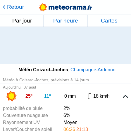
Retour
Par jour
Par heure
Cartes
Météo Coizard-Joches
Champagne-Ardenne
Météo à Coizard-Joches
prévisions à 14 jours
Aujourd'hui, 07 août
25º
11º
0 mm
18 km/h
probabilité de pluie
2%
Couverture nuageuse
6%
Rayonnement UV
Moyen
Lever/Coucher de soleil
06:26
21:13