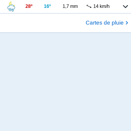
28º
16º
1,7 mm
14 km/h
Cartes de pluie