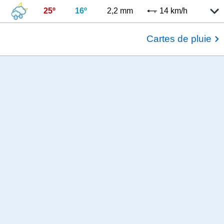
25º
16º
2,2 mm
14 km/h
Cartes de pluie