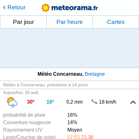
Retour
Par jour
Par heure
Cartes
Météo Concarneau
Bretagne
Météo à Concarneau
prévisions à 14 jours
Aujourd'hui, 09 août
30º
16º
0,2 mm
18 km/h
probabilité de pluie
16%
Couverture nuageuse
14%
Rayonnement UV
Moyen
Lever/Coucher de soleil
07:03
21:38