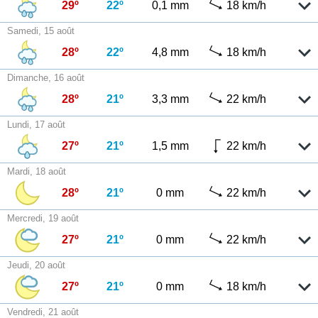
29º
22º
0,1 mm
18 km/h
Samedi, 15 août
28º
22º
4,8 mm
18 km/h
Dimanche, 16 août
28º
21º
3,3 mm
22 km/h
Lundi, 17 août
27º
21º
1,5 mm
22 km/h
Mardi, 18 août
28º
21º
0 mm
22 km/h
Mercredi, 19 août
27º
21º
0 mm
22 km/h
Jeudi, 20 août
27º
21º
0 mm
18 km/h
Vendredi, 21 août