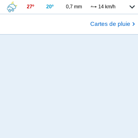
27º
20º
0,7 mm
14 km/h
Cartes de pluie