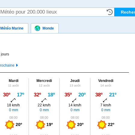
Météo Marine
Monde
 jours
prochaine
Mardi
Mercredi
Jeudi
Vendredi
Sa
11 août
12 août
13 août
14 août
15
Max
30º
17º
32º
18º
35º
20º
38º
21º
35º
18 km/h
22 km/h
14 km/h
7 km/h
11
0 mm
0 mm
0 mm
0 mm
2,
08:00
08:00
08:00
08:00
0
20º
19º
20º
22º