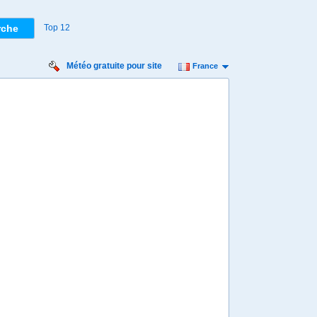
Top 12
Météo gratuite pour site
France
medi
Dimanche
Lundi
Mardi
Mercredi
 août
16 août
17 août
18 août
19 août
Min
20º
32º
18º
29º
17º
28º
16º
29º
17º
 km/h
11 km/h
11 km/h
11 km/h
11 km/h
7 mm
3,9 mm
4,8 mm
1,8 mm
0,1 mm
8:00
08:00
08:00
08:00
08:00
22º
21º
20º
18º
18º