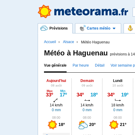
Prévisions
Cartes météo
Accueil
Alsace
Météo Haguenau
Météo à Haguenau
prévisions à 14
Vue générale
Par heure
Détail
Voir semaine 
Aujourd'hui
Demain
Lundi
08 août
09 août
10 août
Max
Min
33º
17º
34º
18º
34º
19º
14 km/h
14 km/h
18 km/h
0 mm
0 mm
0 mm
08:00
08:00
08:00
18º
20º
21º