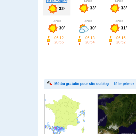
En ce moment
14:00
14:00
33º
33º
32º
20:00
20:00
20:00
30º
30º
31º
06:12
06:13
06:15
20:56
20:54
20:52
Météo gratuite pour site ou blog
Imprimer