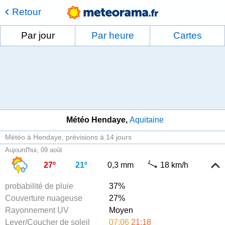
Retour
Par jour
Par heure
Cartes
Météo Hendaye
Aquitaine
Météo à Hendaye
prévisions à 14 jours
Aujourd'hui, 09 août
27º
21º
0,3 mm
18 km/h
probabilité de pluie
37%
Couverture nuageuse
27%
Rayonnement UV
Moyen
Lever/Coucher de soleil
07:06
21:18