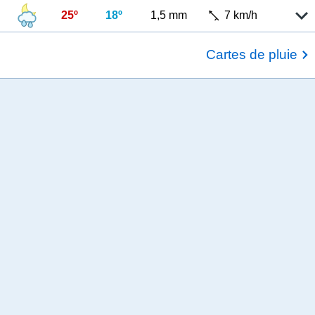
25º
18º
1,5 mm
7 km/h
Cartes de pluie