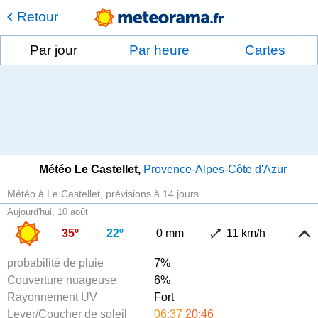
Retour
Par jour
Par heure
Cartes
Météo Le Castellet
Provence-Alpes-Côte d'Azur
Météo à Le Castellet
prévisions à 14 jours
Aujourd'hui, 10 août
35º
22º
0 mm
11 km/h
probabilité de pluie
7%
Couverture nuageuse
6%
Rayonnement UV
Fort
Lever/Coucher de soleil
06:37
20:46