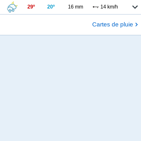
29º
20º
16 mm
14 km/h
Cartes de pluie