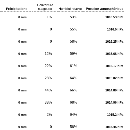
Couverture
Précipitations
nuageuse
Humidité relative
Pression atmosphérique
1%
53%
0 mm
1016.53 hPa
0
55%
0 mm
1016.5 hPa
0
58%
0 mm
1016.25 hPa
12%
59%
0 mm
1015.68 hPa
22%
61%
0 mm
1015.17 hPa
28%
64%
0 mm
1015.02 hPa
44%
66%
0 mm
1014.89 hPa
38%
68%
0 mm
1014.96 hPa
2%
64%
0 mm
1015.2 hPa
0
58%
0 mm
1015.45 hPa