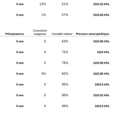
12%
51%
0 mm
1023.22 hPa
1%
57%
0 mm
1023.69 hPa
Couverture
Précipitations
nuageuse
Humidité relative
Pression atmosphérique
0
63%
0 mm
1023.96 hPa
0
72%
0 mm
1024 hPa
0
78%
0 mm
1023.99 hPa
4%
82%
0 mm
1023.85 hPa
0
85%
0 mm
1023.6 hPa
0
86%
0 mm
1023.52 hPa
0
89%
0 mm
1023.6 hPa