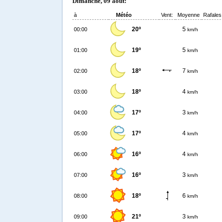
Dimanche, 09 août:
à
Météo
Vent:
Moyenne
Rafales
20º
5
00:00
km/h
19º
5
01:00
km/h
18º
7
02:00
km/h
18º
4
03:00
km/h
17º
3
04:00
km/h
17º
4
05:00
km/h
16º
4
06:00
km/h
16º
3
07:00
km/h
18º
6
08:00
km/h
21º
3
09:00
km/h