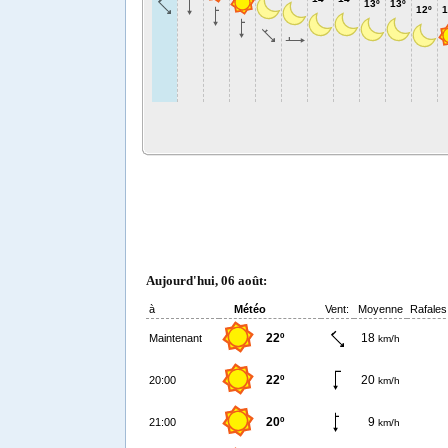
13º
13º
12º
1
Aujourd'hui, 06 août:
à
Météo
Vent:
Moyenne
Rafales
22º
18
Maintenant
km/h
22º
20
20:00
km/h
20º
9
21:00
km/h