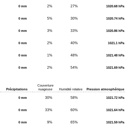
2%
27%
0 mm
1020.68 hPa
5%
30%
0 mm
1020.74 hPa
3%
33%
0 mm
1020.86 hPa
2%
40%
0 mm
1021.1 hPa
1%
48%
0 mm
1021.48 hPa
2%
54%
0 mm
1021.69 hPa
Couverture
Précipitations
nuageuse
Humidité relative
Pression atmosphérique
30%
58%
0 mm
1021.72 hPa
33%
60%
0 mm
1021.64 hPa
9%
65%
0 mm
1021.59 hPa