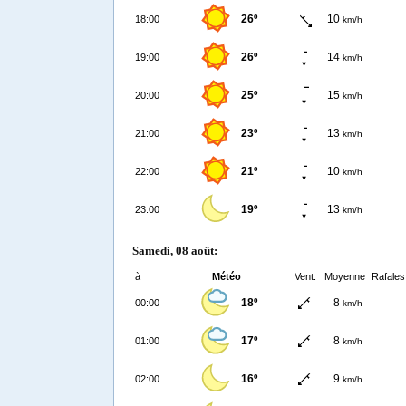
26º
10
18:00
km/h
26º
14
19:00
km/h
25º
15
20:00
km/h
23º
13
21:00
km/h
21º
10
22:00
km/h
19º
13
23:00
km/h
Samedi, 08 août:
à
Météo
Vent:
Moyenne
Rafales
18º
8
00:00
km/h
17º
8
01:00
km/h
16º
9
02:00
km/h