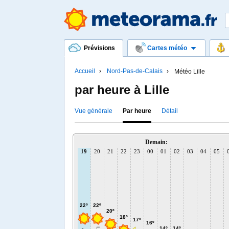
Prévisions
Cartes météo
Accueil
Nord-Pas-de-Calais
Météo Lille
par heure à Lille
Vue générale
Par heure
Détail
Demain:
19
20
21
22
23
00
01
02
03
04
05
22º
22º
20º
18º
17º
16º
14º
14º