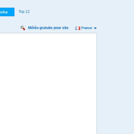
Top 12
Météo gratuite pour site
France
Samedi:
3
00
01
02
03
04
05
06
07
08
09
10
11
12
13
14
15
16
28º
27º
27º
26º
25º
23º
21º
º
18º
18º
17º
16º
15º
15º
15º
14º
14º
14º