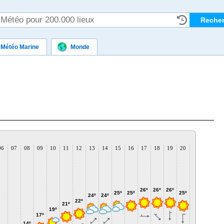
Météo Marine
Monde
06
07
08
09
10
11
12
13
14
15
16
17
18
19
20
21
22
2
26º
26º
26º
25º
25º
25º
24º
24º
23º
22º
21º
21º
19º
19
17º
14º