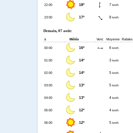
18º
7
22:00
km/h
17º
8
23:00
km/h
Demain, 07 août:
à
Météo
Vent:
Moyenne
Rafales
16º
6
00:00
km/h
14º
3
01:00
km/h
14º
5
02:00
km/h
13º
5
03:00
km/h
13º
4
04:00
km/h
12º
4
05:00
km/h
12º
5
06:00
km/h