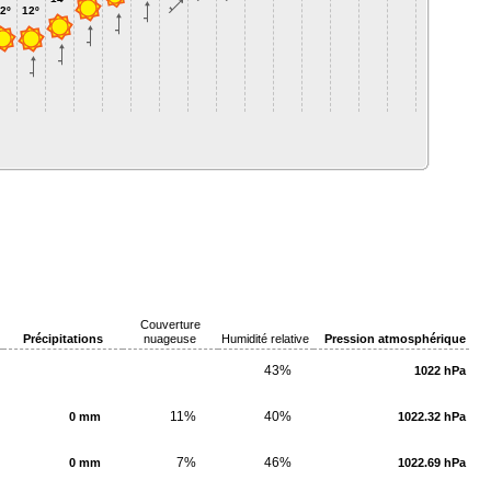
2º
12º
Couverture
Précipitations
nuageuse
Humidité relative
Pression atmosphérique
43%
1022 hPa
11%
40%
0 mm
1022.32 hPa
7%
46%
0 mm
1022.69 hPa