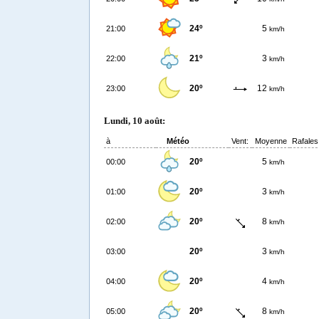
24º
5
21:00
km/h
21º
3
22:00
km/h
20º
12
23:00
km/h
Lundi, 10 août:
à
Météo
Vent:
Moyenne
Rafales
20º
5
00:00
km/h
20º
3
01:00
km/h
20º
8
02:00
km/h
20º
3
03:00
km/h
20º
4
04:00
km/h
20º
8
05:00
km/h