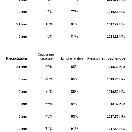
42%
77%
0 mm
1016.31 hPa
13%
83%
0,1 mm
1017.72 hPa
9%
87%
0 mm
1018.18 hPa
Couverture
Précipitations
nuageuse
Humidité relative
Pression atmosphérique
30%
89%
0,1 mm
1018.35 hPa
40%
89%
0 mm
1018.74 hPa
79%
89%
0 mm
1019.52 hPa
65%
89%
0 mm
1018.92 hPa
43%
89%
0 mm
1017.76 hPa
74%
91%
0 mm
1017.34 hPa