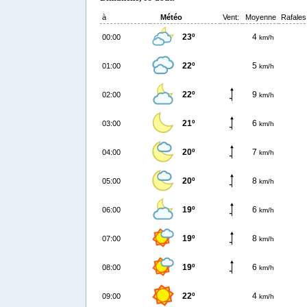
à
Météo
Vent:
Moyenne
Rafales
23º
4
00:00
km/h
22º
5
01:00
km/h
22º
9
02:00
km/h
21º
6
03:00
km/h
20º
7
04:00
km/h
20º
8
05:00
km/h
19º
6
06:00
km/h
19º
8
07:00
km/h
19º
6
08:00
km/h
22º
4
09:00
km/h