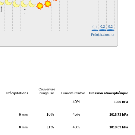
2
1,
0,4
0,2
0,2
0,1
Précipitations en mm.
Couverture
Précipitations
nuageuse
Humidité relative
Pression atmosphérique
40%
1020 hPa
10%
45%
0 mm
1018.73 hPa
11%
43%
0 mm
1018.03 hPa