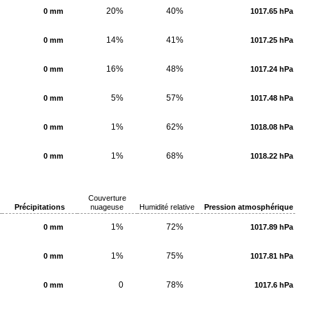
20%
40%
0 mm
1017.65 hPa
14%
41%
0 mm
1017.25 hPa
16%
48%
0 mm
1017.24 hPa
5%
57%
0 mm
1017.48 hPa
1%
62%
0 mm
1018.08 hPa
1%
68%
0 mm
1018.22 hPa
Couverture
Précipitations
nuageuse
Humidité relative
Pression atmosphérique
1%
72%
0 mm
1017.89 hPa
1%
75%
0 mm
1017.81 hPa
0
78%
0 mm
1017.6 hPa