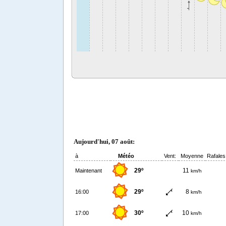
Aujourd'hui, 07 août:
à
Météo
Vent:
Moyenne
Rafales
29º
11
Maintenant
km/h
29º
8
16:00
km/h
30º
10
17:00
km/h