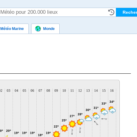
Météo Marine
Monde
02
03
04
05
06
07
08
09
10
11
12
13
14
15
16
17
18
1
34º
34º
33º
31º
30º
29º
29
28º
27º
25º
22º
0º
20º
19º
19º
19º
19º
18º