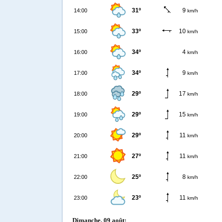
31º
9
14:00
km/h
33º
10
15:00
km/h
34º
4
16:00
km/h
34º
9
17:00
km/h
29º
17
18:00
km/h
29º
15
19:00
km/h
29º
11
20:00
km/h
27º
11
21:00
km/h
25º
8
22:00
km/h
23º
11
23:00
km/h
Dimanche, 09 août: