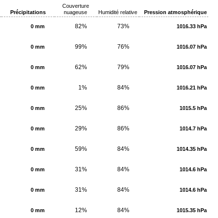
Couverture
Précipitations
nuageuse
Humidité relative
Pression atmosphérique
82%
73%
0 mm
1016.33 hPa
99%
76%
0 mm
1016.07 hPa
62%
79%
0 mm
1016.07 hPa
1%
84%
0 mm
1016.21 hPa
25%
86%
0 mm
1015.5 hPa
29%
86%
0 mm
1014.7 hPa
59%
84%
0 mm
1014.35 hPa
31%
84%
0 mm
1014.6 hPa
31%
84%
0 mm
1014.6 hPa
12%
84%
0 mm
1015.35 hPa