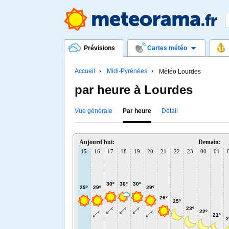
Prévisions
Cartes météo
Accueil
Midi-Pyrénées
Météo Lourdes
par heure à Lourdes
Vue générale
Par heure
Détail
Aujourd'hui:
Demain:
15
16
17
18
19
20
21
22
23
00
01
30º
30º
30º
29º
29º
29º
26º
25º
23º
22º
21º
2