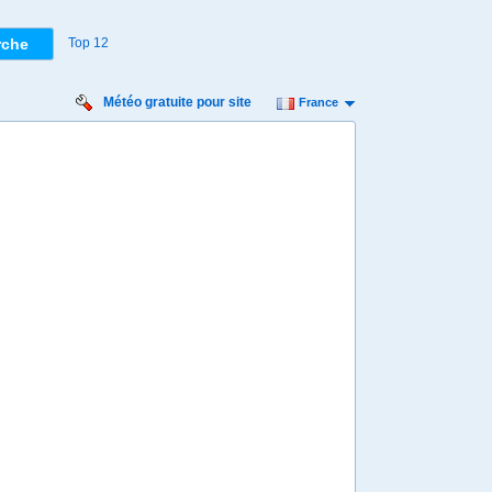
Top 12
Météo gratuite pour site
France
Dimanche:
9
20
21
22
23
00
01
02
03
04
05
06
07
08
09
10
11
12
º
29º
27º
26º
25º
25º
24º
23º
23º
22º
22º
22º
21º
20º
20º
19º
19º
19º