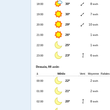
30º
8
18:00
km/h
30º
7
19:00
km/h
29º
10
20:00
km/h
26º
1
21:00
km/h
25º
1
22:00
km/h
23º
6
23:00
km/h
Demain, 08 août:
à
Météo
Vent:
Moyenne
Rafales
22º
2
00:00
km/h
21º
2
01:00
km/h
20º
8
02:00
km/h