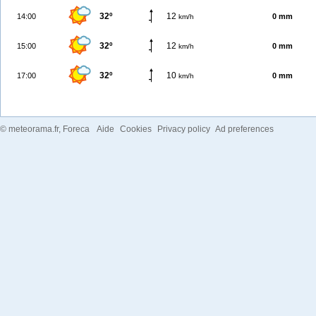
32º
12
14:00
0 mm
km/h
32º
12
15:00
0 mm
km/h
32º
10
17:00
0 mm
km/h
©
meteorama.fr
, Foreca
Aide
Cookies
Privacy policy
Ad preferences