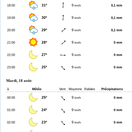
31º
9
18:00
0,1 mm
km/h
30º
9
19:00
0,1 mm
km/h
29º
9
20:00
0,1 mm
km/h
28º
9
21:00
0 mm
km/h
27º
9
22:00
0 mm
km/h
25º
9
23:00
0 mm
km/h
Mardi, 18 août:
à
Météo
Vent:
Moyenne
Rafales
Précipitations
25º
9
00:00
0 mm
km/h
24º
9
01:00
0 mm
km/h
23º
9
02:00
0 mm
km/h