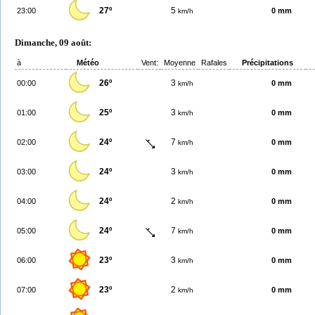
27º
5
23:00
0 mm
km/h
Dimanche, 09 août:
à
Météo
Vent:
Moyenne
Rafales
Précipitations
26º
3
00:00
0 mm
km/h
25º
3
01:00
0 mm
km/h
24º
7
02:00
0 mm
km/h
24º
3
03:00
0 mm
km/h
24º
2
04:00
0 mm
km/h
24º
7
05:00
0 mm
km/h
23º
3
06:00
0 mm
km/h
23º
2
07:00
0 mm
km/h