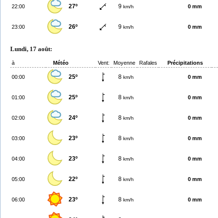
27º
9
22:00
0 mm
km/h
26º
9
23:00
0 mm
km/h
Lundi, 17 août:
à
Météo
Vent:
Moyenne
Rafales
Précipitations
25º
8
00:00
0 mm
km/h
25º
8
01:00
0 mm
km/h
24º
8
02:00
0 mm
km/h
23º
8
03:00
0 mm
km/h
23º
8
04:00
0 mm
km/h
22º
8
05:00
0 mm
km/h
23º
8
06:00
0 mm
km/h