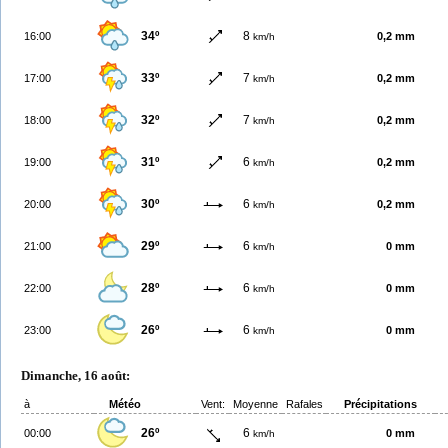
34º
8
16:00
0,2 mm
km/h
33º
7
17:00
0,2 mm
km/h
32º
7
18:00
0,2 mm
km/h
31º
6
19:00
0,2 mm
km/h
30º
6
20:00
0,2 mm
km/h
29º
6
21:00
0 mm
km/h
28º
6
22:00
0 mm
km/h
26º
6
23:00
0 mm
km/h
Dimanche, 16 août:
à
Météo
Vent:
Moyenne
Rafales
Précipitations
26º
6
00:00
0 mm
km/h