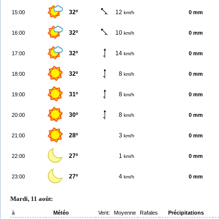
32º
12
15:00
0 mm
km/h
32º
10
16:00
0 mm
km/h
32º
14
17:00
0 mm
km/h
32º
8
18:00
0 mm
km/h
31º
8
19:00
0 mm
km/h
30º
8
20:00
0 mm
km/h
28º
3
21:00
0 mm
km/h
27º
1
22:00
0 mm
km/h
27º
4
23:00
0 mm
km/h
Mardi, 11 août:
à
Météo
Vent:
Moyenne
Rafales
Précipitations