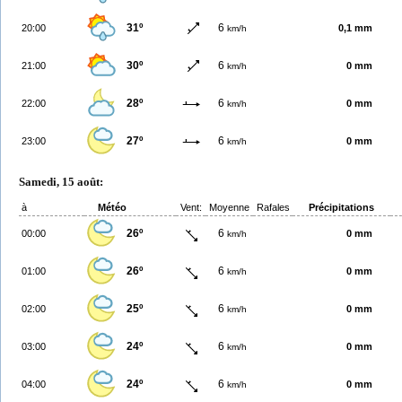
31º
6
20:00
0,1 mm
km/h
30º
6
21:00
0 mm
km/h
28º
6
22:00
0 mm
km/h
27º
6
23:00
0 mm
km/h
Samedi, 15 août:
à
Météo
Vent:
Moyenne
Rafales
Précipitations
26º
6
00:00
0 mm
km/h
26º
6
01:00
0 mm
km/h
25º
6
02:00
0 mm
km/h
24º
6
03:00
0 mm
km/h
24º
6
04:00
0 mm
km/h