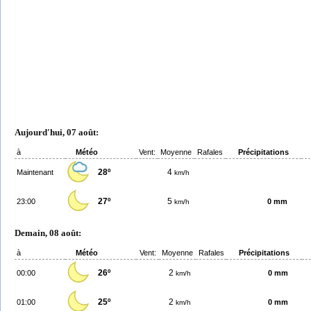
Aujourd'hui, 07 août:
à
Météo
Vent:
Moyenne
Rafales
Précipitations
28º
4
Maintenant
km/h
27º
5
23:00
0 mm
km/h
Demain, 08 août:
à
Météo
Vent:
Moyenne
Rafales
Précipitations
26º
2
00:00
0 mm
km/h
25º
2
01:00
0 mm
km/h