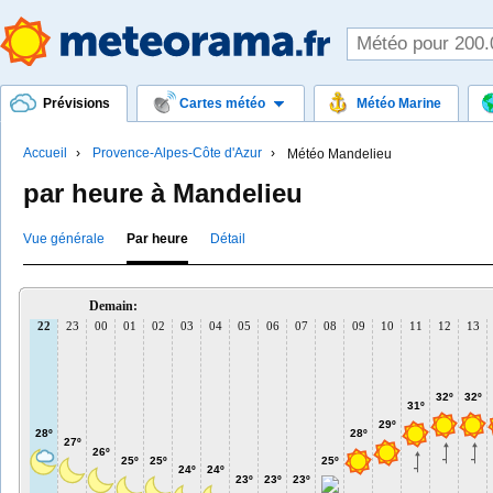
Prévisions
Cartes météo
Météo Marine
Accueil
Provence-Alpes-Côte d'Azur
Météo Mandelieu
par heure à Mandelieu
Vue générale
Par heure
Détail
Demain:
22
23
00
01
02
03
04
05
06
07
08
09
10
11
12
13
32º
32º
31º
29º
28º
28º
27º
26º
25º
25º
25º
24º
24º
23º
23º
23º