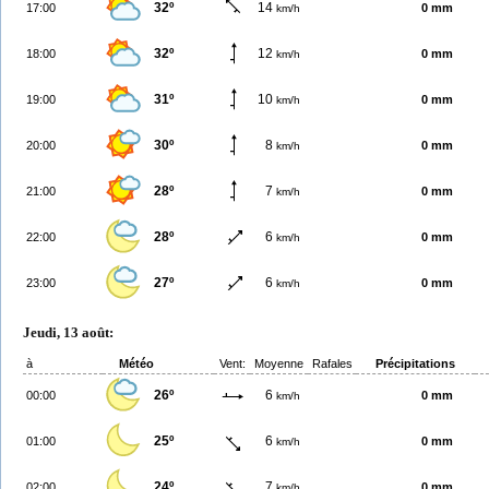
32º
14
17:00
0 mm
km/h
32º
12
18:00
0 mm
km/h
31º
10
19:00
0 mm
km/h
30º
8
20:00
0 mm
km/h
28º
7
21:00
0 mm
km/h
28º
6
22:00
0 mm
km/h
27º
6
23:00
0 mm
km/h
Jeudi, 13 août:
à
Météo
Vent:
Moyenne
Rafales
Précipitations
26º
6
00:00
0 mm
km/h
25º
6
01:00
0 mm
km/h
24º
7
02:00
0 mm
km/h