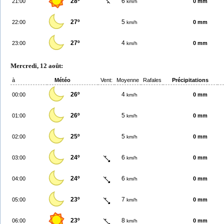
28º
6
21:00
0 mm
km/h
27º
5
22:00
0 mm
km/h
27º
4
23:00
0 mm
km/h
Mercredi, 12 août:
à
Météo
Vent:
Moyenne
Rafales
Précipitations
26º
4
00:00
0 mm
km/h
26º
5
01:00
0 mm
km/h
25º
5
02:00
0 mm
km/h
24º
6
03:00
0 mm
km/h
24º
6
04:00
0 mm
km/h
23º
7
05:00
0 mm
km/h
23º
8
06:00
0 mm
km/h