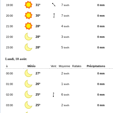
31º
7
19:00
0 mm
km/h
30º
7
20:00
0 mm
km/h
28º
4
21:00
0 mm
km/h
28º
3
22:00
0 mm
km/h
28º
5
23:00
0 mm
km/h
Lundi, 10 août:
à
Météo
Vent:
Moyenne
Rafales
Précipitations
27º
2
00:00
0 mm
km/h
26º
1
01:00
0 mm
km/h
25º
6
02:00
0 mm
km/h
25º
2
03:00
0 mm
km/h