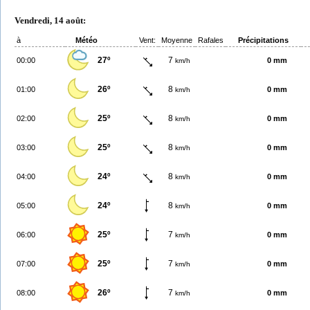
Vendredi, 14 août:
à
Météo
Vent:
Moyenne
Rafales
Précipitations
27º
7
00:00
0 mm
km/h
26º
8
01:00
0 mm
km/h
25º
8
02:00
0 mm
km/h
25º
8
03:00
0 mm
km/h
24º
8
04:00
0 mm
km/h
24º
8
05:00
0 mm
km/h
25º
7
06:00
0 mm
km/h
25º
7
07:00
0 mm
km/h
26º
7
08:00
0 mm
km/h