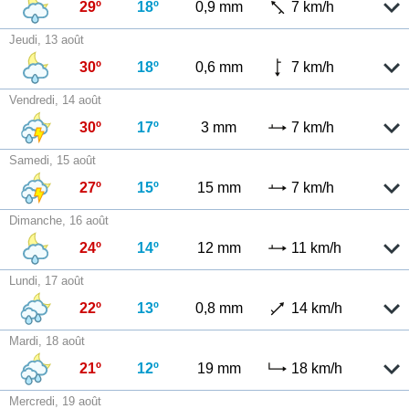
29º
18º
0,9 mm
7 km/h
Jeudi, 13 août
30º
18º
0,6 mm
7 km/h
Vendredi, 14 août
30º
17º
3 mm
7 km/h
Samedi, 15 août
27º
15º
15 mm
7 km/h
Dimanche, 16 août
24º
14º
12 mm
11 km/h
Lundi, 17 août
22º
13º
0,8 mm
14 km/h
Mardi, 18 août
21º
12º
19 mm
18 km/h
Mercredi, 19 août