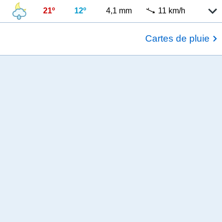
21º
12º
4,1 mm
11 km/h
Cartes de pluie