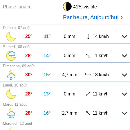
Phase lunaire
41% visible
Par heure, Aujourd'hui
Demain, 07 août
25º
11º
0 mm
14 km/h
Samedi, 08 août
28º
14º
0 mm
11 km/h
Dimanche, 09 août
30º
15º
4,7 mm
18 km/h
Lundi, 10 août
28º
13º
0 mm
11 km/h
Mardi, 11 août
28º
16º
2,7 mm
11 km/h
Mercredi, 12 août