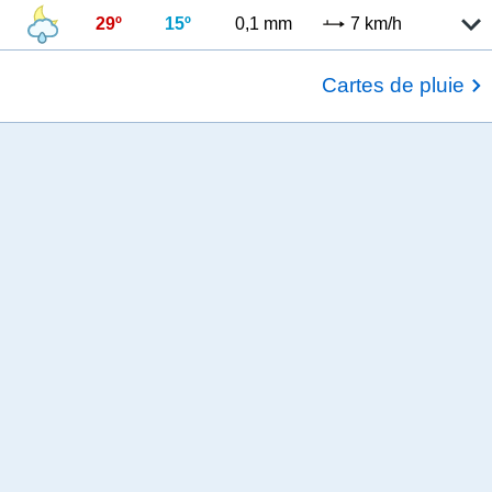
29º
15º
0,1 mm
7 km/h
Cartes de pluie