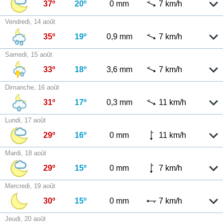
37º
20º
0 mm
7 km/h
Vendredi, 14 août
35º
19º
0,9 mm
7 km/h
Samedi, 15 août
33º
18º
3,6 mm
7 km/h
Dimanche, 16 août
31º
17º
0,3 mm
11 km/h
Lundi, 17 août
29º
16º
0 mm
11 km/h
Mardi, 18 août
29º
15º
0 mm
7 km/h
Mercredi, 19 août
30º
15º
0 mm
7 km/h
Jeudi, 20 août