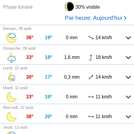
Phase lunaire
30% visible
Par heure, Aujourd'hui
Demain, 08 août
36º
19º
0 mm
14 km/h
Dimanche, 09 août
33º
18º
1,6 mm
18 km/h
Lundi, 10 août
30º
17º
0,3 mm
14 km/h
Mardi, 11 août
33º
19º
0 mm
11 km/h
Mercredi, 12 août
36º
20º
0 mm
11 km/h
Jeudi, 13 août