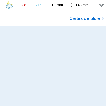
33º
21º
0,1 mm
14 km/h
Cartes de pluie