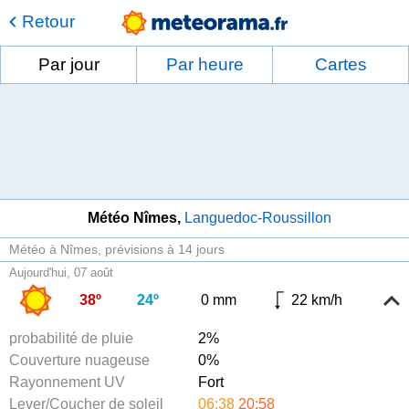
Retour
Par jour
Par heure
Cartes
Météo Nîmes
Languedoc-Roussillon
Météo à Nîmes
prévisions à 14 jours
Aujourd'hui, 07 août
38º
24º
0 mm
22 km/h
probabilité de pluie
2%
Couverture nuageuse
0%
Rayonnement UV
Fort
Lever/Coucher de soleil
06:38
20:58