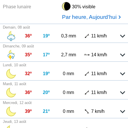
Phase lunaire
30% visible
Par heure, Aujourd'hui
Demain, 08 août
36º
19º
0,3 mm
11 km/h
Dimanche, 09 août
35º
17º
2,7 mm
14 km/h
Lundi, 10 août
32º
19º
0 mm
11 km/h
Mardi, 11 août
36º
20º
0 mm
11 km/h
Mercredi, 12 août
39º
21º
0 mm
7 km/h
Jeudi, 13 août