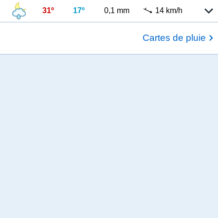
31º
17º
0,1 mm
14 km/h
Cartes de pluie