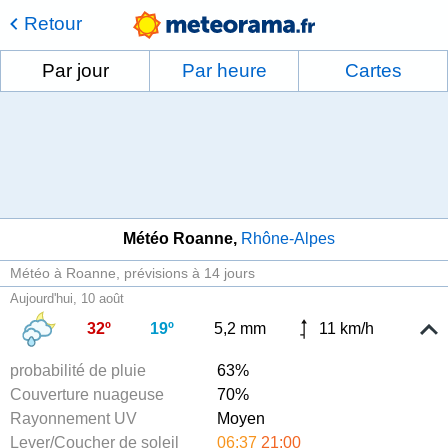
Retour
Par jour
Par heure
Cartes
Météo Roanne
Rhône-Alpes
Météo à Roanne
prévisions à 14 jours
Aujourd'hui, 10 août
32º
19º
5,2 mm
11 km/h
probabilité de pluie
63%
Couverture nuageuse
70%
Rayonnement UV
Moyen
Lever/Coucher de soleil
06:37
21:00