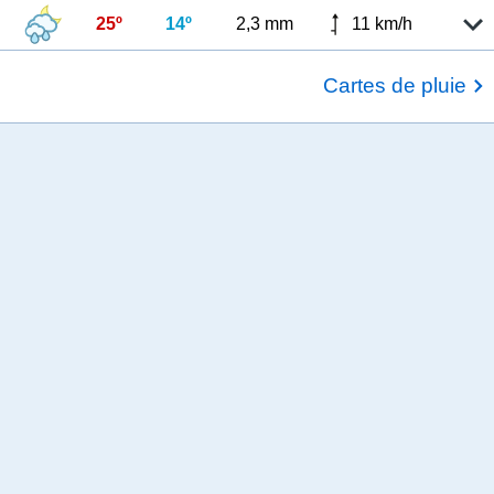
25º
14º
2,3 mm
11 km/h
Cartes de pluie