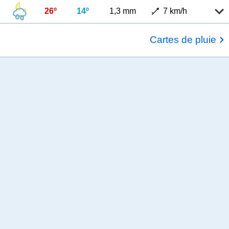
26º
14º
1,3 mm
7 km/h
Cartes de pluie