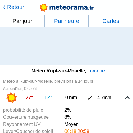
Retour
Par jour
Par heure
Cartes
Météo Rupt-sur-Moselle
Lorraine
Météo à Rupt-sur-Moselle
prévisions à 14 jours
Aujourd'hui, 07 août
27º
12º
0 mm
14 km/h
probabilité de pluie
2%
Couverture nuageuse
8%
Rayonnement UV
Moyen
Lever/Coucher de soleil
06:18
20:59