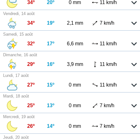
34º
20º
0 mm
11 km/h
Vendredi, 14 août
34º
19º
2,1 mm
7 km/h
Samedi, 15 août
32º
17º
6,6 mm
11 km/h
Dimanche, 16 août
29º
16º
3,9 mm
11 km/h
Lundi, 17 août
27º
15º
0 mm
11 km/h
Mardi, 18 août
25º
13º
0 mm
7 km/h
Mercredi, 19 août
26º
14º
0 mm
7 km/h
Jeudi, 20 août