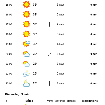
32º
3
15:00
0 mm
km/h
33º
2
16:00
0 mm
km/h
33º
9
17:00
0 mm
km/h
33º
5
18:00
0 mm
km/h
32º
4
19:00
0 mm
km/h
30º
9
20:00
0 mm
km/h
28º
3
21:00
0 mm
km/h
26º
2
22:00
0 mm
km/h
25º
8
23:00
0 mm
km/h
Dimanche, 09 août:
à
Météo
Vent:
Moyenne
Rafales
Précipitations