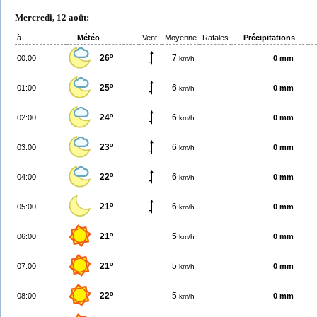
Mercredi, 12 août:
à
Météo
Vent:
Moyenne
Rafales
Précipitations
26º
7
00:00
0 mm
km/h
25º
6
01:00
0 mm
km/h
24º
6
02:00
0 mm
km/h
23º
6
03:00
0 mm
km/h
22º
6
04:00
0 mm
km/h
21º
6
05:00
0 mm
km/h
21º
5
06:00
0 mm
km/h
21º
5
07:00
0 mm
km/h
22º
5
08:00
0 mm
km/h