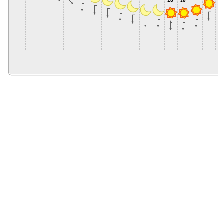
18º
18º