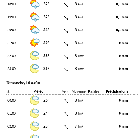
32º
8
18:00
0,1 mm
km/h
32º
8
19:00
0,1 mm
km/h
31º
8
20:00
0,1 mm
km/h
30º
8
21:00
0 mm
km/h
28º
8
22:00
0 mm
km/h
26º
8
23:00
0 mm
km/h
Dimanche, 16 août:
à
Météo
Vent:
Moyenne
Rafales
Précipitations
25º
8
00:00
0 mm
km/h
24º
8
01:00
0 mm
km/h
23º
7
02:00
0 mm
km/h