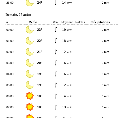
24º
14
23:00
0 mm
km/h
Demain, 07 août:
à
Météo
Vent:
Moyenne
Rafales
Précipitations
23º
19
00:00
0 mm
km/h
22º
18
01:00
0 mm
km/h
21º
12
02:00
0 mm
km/h
20º
16
03:00
0 mm
km/h
19º
16
04:00
0 mm
km/h
19º
12
05:00
0 mm
km/h
18º
14
06:00
0 mm
km/h
18º
13
07:00
0 mm
km/h