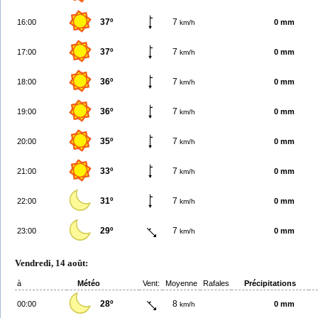
37º
7
16:00
0 mm
km/h
37º
7
17:00
0 mm
km/h
36º
7
18:00
0 mm
km/h
36º
7
19:00
0 mm
km/h
35º
7
20:00
0 mm
km/h
33º
7
21:00
0 mm
km/h
31º
7
22:00
0 mm
km/h
29º
7
23:00
0 mm
km/h
Vendredi, 14 août:
à
Météo
Vent:
Moyenne
Rafales
Précipitations
28º
8
00:00
0 mm
km/h