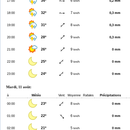
34º
6
17:00
0,2 mm
km/h
32º
7
18:00
0,3 mm
km/h
31º
8
19:00
0,3 mm
km/h
28º
9
20:00
0,3 mm
km/h
26º
9
21:00
0 mm
km/h
25º
9
22:00
0 mm
km/h
24º
9
23:00
0 mm
km/h
Mardi, 11 août:
à
Météo
Vent:
Moyenne
Rafales
Précipitations
23º
8
00:00
0 mm
km/h
22º
6
01:00
0 mm
km/h
21º
5
02:00
0 mm
km/h