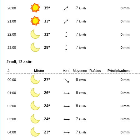
35º
7
20:00
0 mm
km/h
33º
7
21:00
0 mm
km/h
31º
7
22:00
0 mm
km/h
29º
7
23:00
0 mm
km/h
Jeudi, 13 août:
à
Météo
Vent:
Moyenne
Rafales
Précipitations
27º
8
00:00
0 mm
km/h
26º
8
01:00
0 mm
km/h
24º
8
02:00
0 mm
km/h
24º
7
03:00
0 mm
km/h
23º
7
04:00
0 mm
km/h