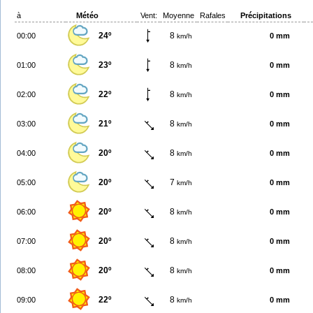
à
Météo
Vent:
Moyenne
Rafales
Précipitations
24º
8
00:00
0 mm
km/h
23º
8
01:00
0 mm
km/h
22º
8
02:00
0 mm
km/h
21º
8
03:00
0 mm
km/h
20º
8
04:00
0 mm
km/h
20º
7
05:00
0 mm
km/h
20º
8
06:00
0 mm
km/h
20º
8
07:00
0 mm
km/h
20º
8
08:00
0 mm
km/h
22º
8
09:00
0 mm
km/h