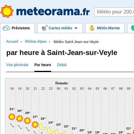
Prévisions
Cartes météo
Météo Marine
Accueil
Rhône-Alpes
Météo Saint-Jean-sur-Veyle
par heure à Saint-Jean-sur-Veyle
Vue générale
Par heure
Détail
Demain:
18
19
20
21
22
23
00
01
02
03
04
05
06
07
08
09
31º
30º
29º
27º
26º
24º
23º
22º
21º
21º
20º
19º
19º
19º