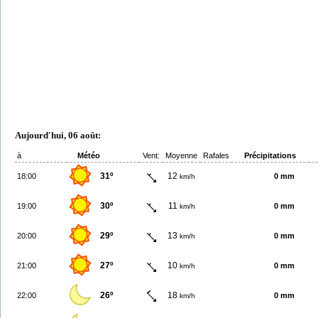
Aujourd'hui, 06 août:
à
Météo
Vent:
Moyenne
Rafales
Précipitations
31º
12
18:00
0 mm
km/h
30º
11
19:00
0 mm
km/h
29º
13
20:00
0 mm
km/h
27º
10
21:00
0 mm
km/h
26º
18
22:00
0 mm
km/h