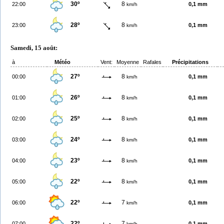
30º
8
22:00
0,1 mm
km/h
28º
8
23:00
0,1 mm
km/h
Samedi, 15 août:
à
Météo
Vent:
Moyenne
Rafales
Précipitations
27º
8
00:00
0,1 mm
km/h
26º
8
01:00
0,1 mm
km/h
25º
8
02:00
0,1 mm
km/h
24º
8
03:00
0,1 mm
km/h
23º
8
04:00
0,1 mm
km/h
22º
8
05:00
0,1 mm
km/h
22º
7
06:00
0,1 mm
km/h
22º
7
07:00
0,1 mm
km/h