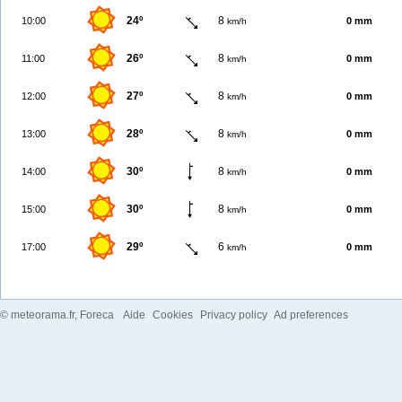
24º
8
10:00
0 mm
km/h
26º
8
11:00
0 mm
km/h
27º
8
12:00
0 mm
km/h
28º
8
13:00
0 mm
km/h
30º
8
14:00
0 mm
km/h
30º
8
15:00
0 mm
km/h
29º
6
17:00
0 mm
km/h
©
meteorama.fr
, Foreca
Aide
Cookies
Privacy policy
Ad preferences