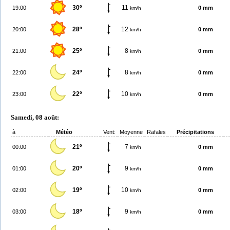
30º
11
19:00
0 mm
km/h
28º
12
20:00
0 mm
km/h
25º
8
21:00
0 mm
km/h
24º
8
22:00
0 mm
km/h
22º
10
23:00
0 mm
km/h
Samedi, 08 août:
à
Météo
Vent:
Moyenne
Rafales
Précipitations
21º
7
00:00
0 mm
km/h
20º
9
01:00
0 mm
km/h
19º
10
02:00
0 mm
km/h
18º
9
03:00
0 mm
km/h