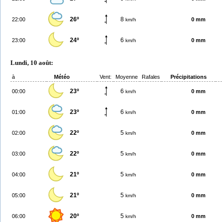
26º
8
22:00
0 mm
km/h
24º
6
23:00
0 mm
km/h
Lundi, 10 août:
à
Météo
Vent:
Moyenne
Rafales
Précipitations
23º
6
00:00
0 mm
km/h
23º
6
01:00
0 mm
km/h
22º
5
02:00
0 mm
km/h
22º
5
03:00
0 mm
km/h
21º
5
04:00
0 mm
km/h
21º
5
05:00
0 mm
km/h
20º
5
06:00
0 mm
km/h