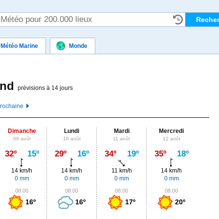
Météo Marine
Monde
and
prévisions à 14 jours
prochaine
Dimanche
Lundi
Mardi
Mercredi
J
09 août
10 août
11 août
12 août
13
Max
32º
15º
29º
16º
34º
19º
35º
18º
31º
14 km/h
14 km/h
11 km/h
14 km/h
18
0 mm
0 mm
0 mm
0 mm
0,
08:00
08:00
08:00
08:00
0
16º
16º
17º
20º