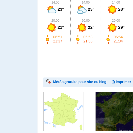
14:00
14:00
14:00
23º
23º
28º
20:00
20:00
20:00
21º
22º
29º
06:51
06:53
06:54
21:37
21:36
21:34
Météo gratuite pour site ou blog
Imprimer