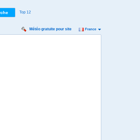
Top 12
Météo gratuite pour site
France
eudi
Vendredi
Samedi
Dimanche
Lundi
 août
14 août
15 août
16 août
17 août
Min
17º
28º
16º
27º
15º
27º
15º
26º
15º
 km/h
18 km/h
18 km/h
14 km/h
18 km/h
1 mm
0,6 mm
0 mm
0 mm
0,1 mm
8:00
08:00
08:00
08:00
08:00
19º
18º
17º
16º
16º