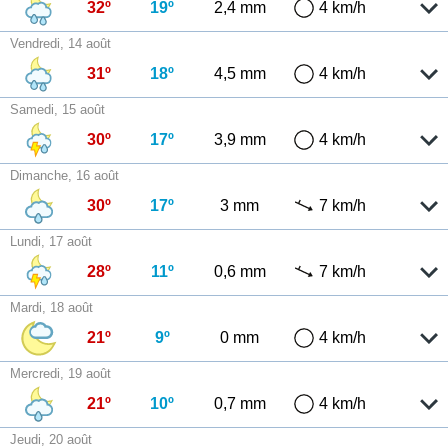
32º
19º
2,4 mm
4 km/h
Vendredi, 14 août
31º
18º
4,5 mm
4 km/h
Samedi, 15 août
30º
17º
3,9 mm
4 km/h
Dimanche, 16 août
30º
17º
3 mm
7 km/h
Lundi, 17 août
28º
11º
0,6 mm
7 km/h
Mardi, 18 août
21º
9º
0 mm
4 km/h
Mercredi, 19 août
21º
10º
0,7 mm
4 km/h
Jeudi, 20 août