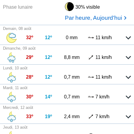
Phase lunaire
30% visible
Par heure, Aujourd'hui
Demain, 08 août
32º
12º
0 mm
11 km/h
Dimanche, 09 août
29º
12º
8,8 mm
11 km/h
Lundi, 10 août
28º
12º
0,7 mm
11 km/h
Mardi, 11 août
30º
14º
0,7 mm
7 km/h
Mercredi, 12 août
33º
19º
2,4 mm
7 km/h
Jeudi, 13 août