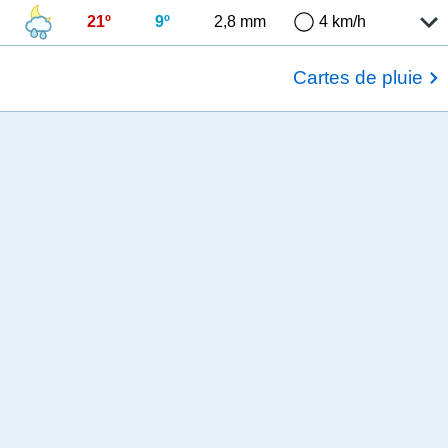
21º
9º
2,8 mm
4 km/h
Cartes de pluie