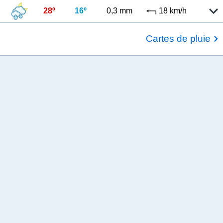
28º
16º
0,3 mm
18 km/h
Cartes de pluie