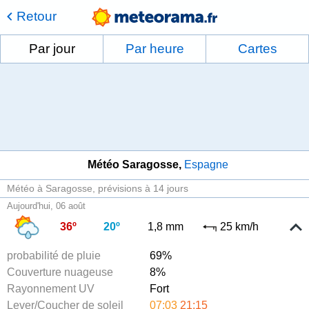
Retour
Par jour
Par heure
Cartes
Météo Saragosse
Espagne
Météo à Saragosse
prévisions à 14 jours
Aujourd'hui, 06 août
36º
20º
1,8 mm
25 km/h
probabilité de pluie
69%
Couverture nuageuse
8%
Rayonnement UV
Fort
Lever/Coucher de soleil
07:03
21:15