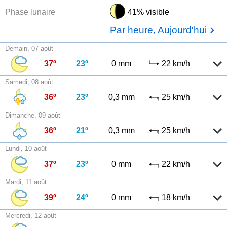
Phase lunaire
41% visible
Par heure, Aujourd'hui
Demain, 07 août
37º
23º
0 mm
22 km/h
Samedi, 08 août
36º
23º
0,3 mm
25 km/h
Dimanche, 09 août
36º
21º
0,3 mm
25 km/h
Lundi, 10 août
37º
23º
0 mm
22 km/h
Mardi, 11 août
39º
24º
0 mm
18 km/h
Mercredi, 12 août