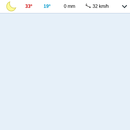
33º
19º
0 mm
32 km/h