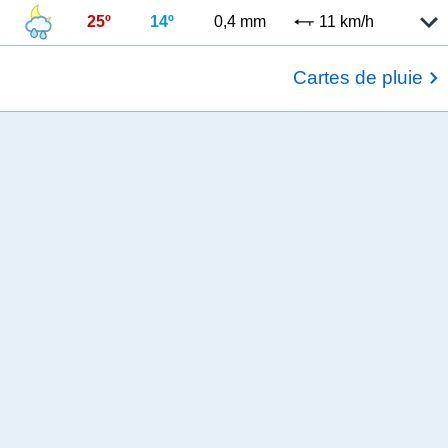
25º
14º
0,4 mm
11 km/h
Cartes de pluie