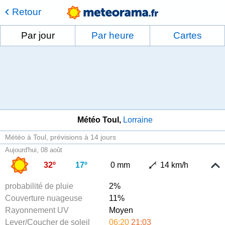
Retour
Par jour
Par heure
Cartes
Météo Toul
Lorraine
Météo à Toul
prévisions à 14 jours
Aujourd'hui, 08 août
32º
17º
0 mm
14 km/h
probabilité de pluie
2%
Couverture nuageuse
11%
Rayonnement UV
Moyen
Lever/Coucher de soleil
06:20
21:03