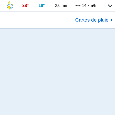
28º
16º
2,6 mm
14 km/h
Cartes de pluie