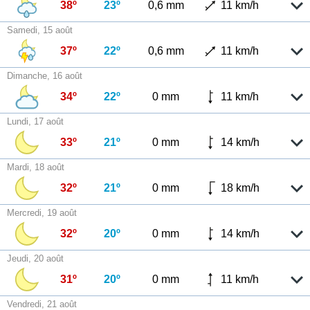
38º
23º
0,6 mm
11 km/h
Samedi, 15 août
37º
22º
0,6 mm
11 km/h
Dimanche, 16 août
34º
22º
0 mm
11 km/h
Lundi, 17 août
33º
21º
0 mm
14 km/h
Mardi, 18 août
32º
21º
0 mm
18 km/h
Mercredi, 19 août
32º
20º
0 mm
14 km/h
Jeudi, 20 août
31º
20º
0 mm
11 km/h
Vendredi, 21 août