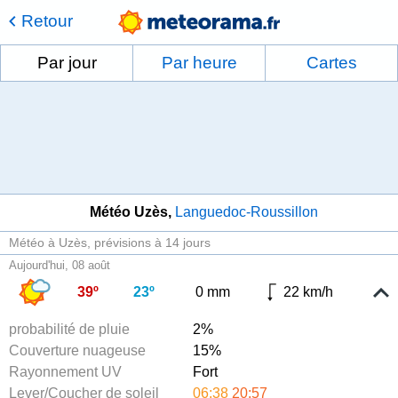
Retour
Par jour
Par heure
Cartes
Météo Uzès
Languedoc-Roussillon
Météo à Uzès
prévisions à 14 jours
Aujourd'hui, 08 août
39º
23º
0 mm
22 km/h
probabilité de pluie
2%
Couverture nuageuse
15%
Rayonnement UV
Fort
Lever/Coucher de soleil
06:38
20:57