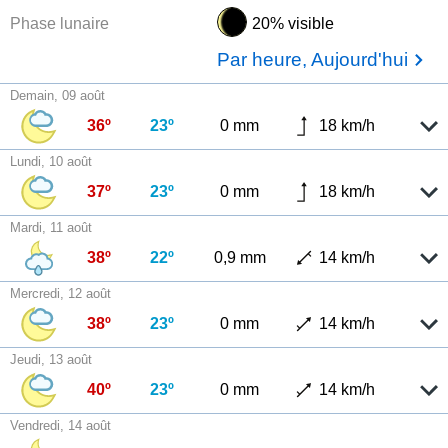
Phase lunaire
20% visible
Par heure, Aujourd'hui
Demain, 09 août
36º
23º
0 mm
18 km/h
Lundi, 10 août
37º
23º
0 mm
18 km/h
Mardi, 11 août
38º
22º
0,9 mm
14 km/h
Mercredi, 12 août
38º
23º
0 mm
14 km/h
Jeudi, 13 août
40º
23º
0 mm
14 km/h
Vendredi, 14 août