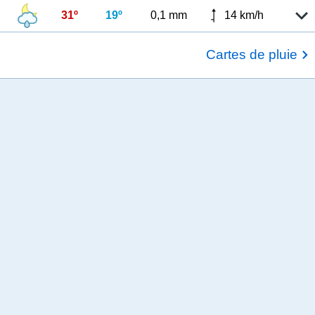
31º
19º
0,1 mm
14 km/h
Cartes de pluie