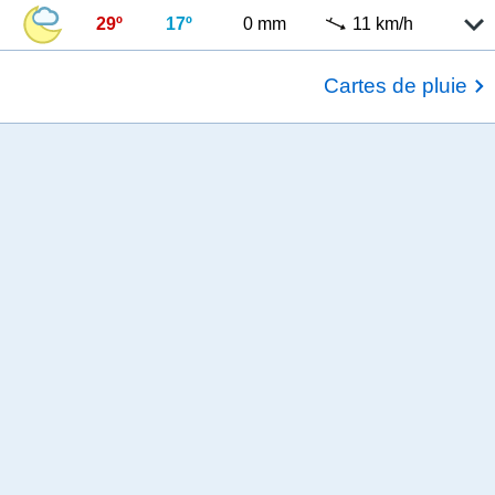
29º
17º
0 mm
11 km/h
Cartes de pluie