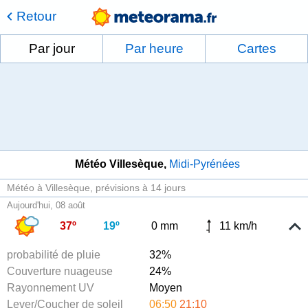
Retour
Par jour
Par heure
Cartes
Météo Villesèque
Midi-Pyrénées
Météo à Villesèque
prévisions à 14 jours
Aujourd'hui, 08 août
37º
19º
0 mm
11 km/h
probabilité de pluie
32%
Couverture nuageuse
24%
Rayonnement UV
Moyen
Lever/Coucher de soleil
06:50
21:10