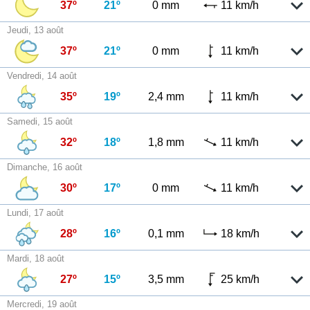
37º
21º
0 mm
11 km/h
Jeudi, 13 août
37º
21º
0 mm
11 km/h
Vendredi, 14 août
35º
19º
2,4 mm
11 km/h
Samedi, 15 août
32º
18º
1,8 mm
11 km/h
Dimanche, 16 août
30º
17º
0 mm
11 km/h
Lundi, 17 août
28º
16º
0,1 mm
18 km/h
Mardi, 18 août
27º
15º
3,5 mm
25 km/h
Mercredi, 19 août