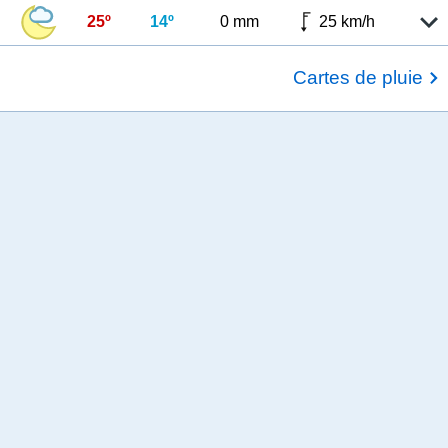
25º
14º
0 mm
25 km/h
Cartes de pluie