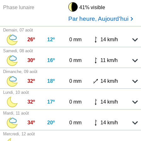
Phase lunaire
41% visible
Par heure, Aujourd'hui
Demain, 07 août
26º
12º
0 mm
14 km/h
Samedi, 08 août
30º
16º
0 mm
11 km/h
Dimanche, 09 août
32º
18º
0 mm
14 km/h
Lundi, 10 août
32º
17º
0 mm
14 km/h
Mardi, 11 août
34º
20º
0 mm
14 km/h
Mercredi, 12 août