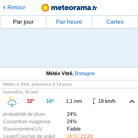
Retour
Par jour
Par heure
Cartes
Météo Vitré
Bretagne
Météo à Vitré
prévisions à 14 jours
Aujourd'hui, 09 août
32º
16º
1,1 mm
18 km/h
probabilité de pluie
24%
Couverture nuageuse
24%
Rayonnement UV
Faible
Lever/Coucher de soleil
06:51
21:28