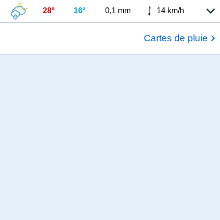
28º
16º
0,1 mm
14 km/h
Cartes de pluie