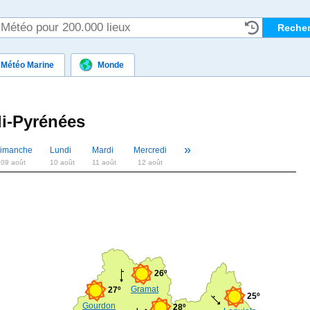
Météo Marine
Monde
i-Pyrénées
»
«
imanche
Lundi
Mardi
Mercredi
09 août
10 août
11 août
12 août
26º
Gramat
27º
25º
Gourdon
28º