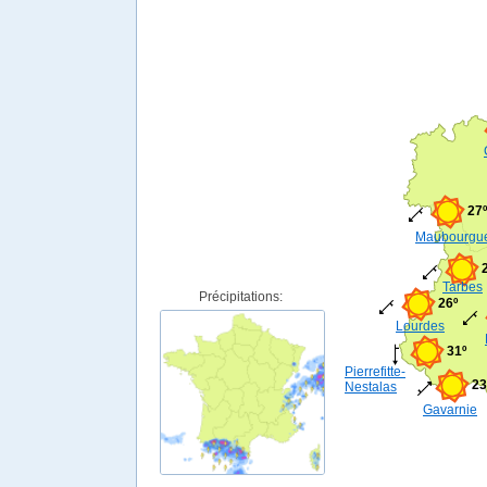
27º
Maubourgu
Tarbes
Précipitations:
26º
Lourdes
31º
Pierrefitte-
23
Nestalas
Gavarnie