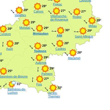
Laguiole
Figeac
28º
28º
27º
Cahors
27º
Valeilles
Villefranche-
Rodez
de-Rouergue
29º
29º
Millau
Moissac
29º
28º
30º
29º
Montauban
Condom
Albi
Saint-Affrique
28º
28º
28º
Auch
Castres
Toulouse
28º
et
29º
Mazamet
26º
Auterive
29º
25º
Pamiers
Bagnères-de-Bigorre
27º
31º
Foix
º
32º
Bagnères-de-
Luchon
Ax-les-
Thermes