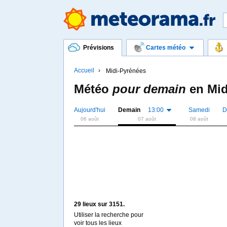
Prévisions
Cartes météo
Accueil
Midi-Pyrénées
Météo
pour demain
en
Mid
Aujourd'hui
Demain
13:00
Samedi
D
06 août
07 août
08 août
29 lieux sur 3151.
Utiliser la recherche pour
voir tous les lieux