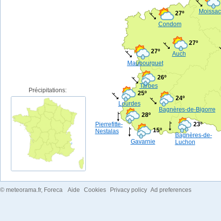
Moissac
27º
Condom
27º
27º
Auch
Maubourguet
26º
Tarbes
Précipitations:
25º
24º
Lourdes
Bagnères-de-Bigorre
28º
Pierrefitte-
23º
15º
Nestalas
Bagnères-de-
Gavarnie
Luchon
©
meteorama.fr
, Foreca
Aide
Cookies
Privacy policy
Ad preferences