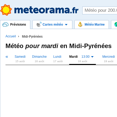
Prévisions
Cartes météo
Météo Marine
Accueil
Midi-Pyrénées
Météo
pour mardi
en
Midi-Pyrénées
«
Samedi
Dimanche
Lundi
Mardi
13:00
Mercredi
15 août
16 août
17 août
18 août
19 août