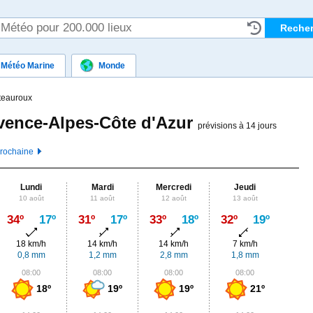
Météo Marine
Monde
teauroux
vence-Alpes-Côte d'Azur
prévisions à 14 jours
prochaine
Lundi
Mardi
Mercredi
Jeudi
Ven
10 août
11 août
12 août
13 août
14
Max
34º
17º
31º
17º
33º
18º
32º
19º
31º
18 km/h
14 km/h
14 km/h
7 km/h
4 
0,8 mm
1,2 mm
2,8 mm
1,8 mm
3
08:00
08:00
08:00
08:00
0
18º
19º
19º
21º