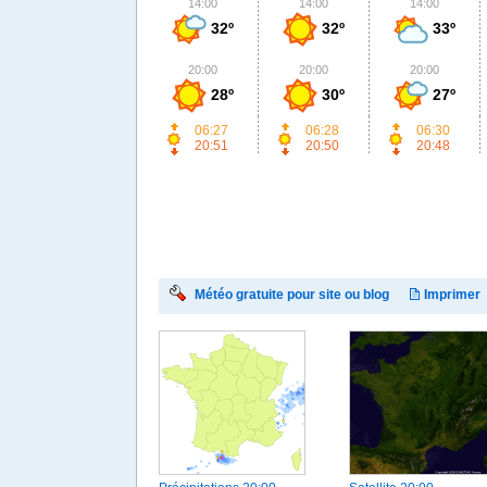
14:00
14:00
14:00
32º
32º
33º
20:00
20:00
20:00
28º
30º
27º
06:27
06:28
06:30
20:51
20:50
20:48
Météo gratuite pour site ou blog
Imprimer