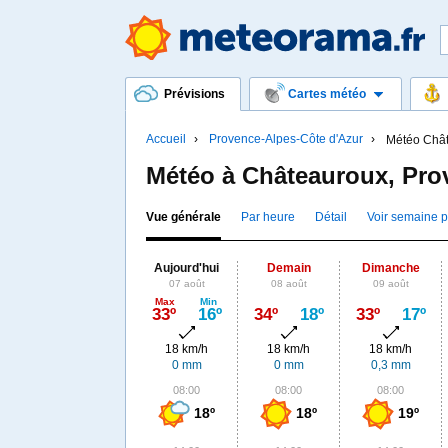
Prévisions
Cartes météo
Accueil
Provence-Alpes-Côte d'Azur
Météo Châ
Météo à Châteauroux, Pro
Vue générale
Par heure
Détail
Voir semaine 
Aujourd'hui
Demain
Dimanche
07 août
08 août
09 août
Max
Min
33º
16º
34º
18º
33º
17º
18 km/h
18 km/h
18 km/h
0 mm
0 mm
0,3 mm
08:00
08:00
08:00
18º
18º
19º