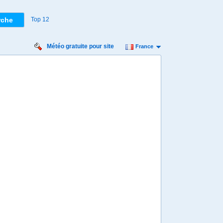
Top 12
Météo gratuite pour site
France
dredi
Samedi
Dimanche
Lundi
Mardi
 août
15 août
16 août
17 août
18 août
Min
18º
30º
17º
30º
17º
28º
16º
28º
9º
km/h
4 km/h
7 km/h
7 km/h
7 km/h
 mm
3 mm
1,2 mm
0,6 mm
0 mm
8:00
08:00
08:00
08:00
08:00
21º
20º
19º
18º
17º